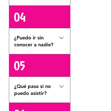
Sí, las clases son para
04
mujeres de 18+ o
adolescentes de 14 a
17 años acompañadas
por su mamá (tomando
¿Puedo ir sin
la clase juntas)
conocer a nadie?
Claro, aquí es súper
05
común venir sola y
hacer nuevas amigas
🤍
¿Qué pasa si no
puedo asistir?
Puedes cancelar con 8