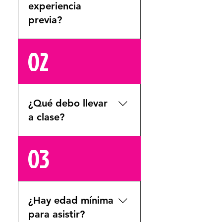
experiencia
previa?
No, tenemos clases
02
para todos los niveles.
Puedes empezar
desde cero.
¿Qué debo llevar
a clase?
Ropa cómoda, tenis
03
(obligatorio), agua y
muchas ganas de
disfrutar!
¿Hay edad mínima
para asistir?